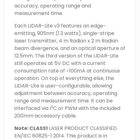
accuracy, operating range and
measurement time.
Each LIDAR-Lite v3 features an edge-
emitting, 905nm (1.3 watts), single-stripe
laser transmitter, 4 m Radian x 2 m Radian
beam divergence, and an optical aperture of
12.5mm. The third version of the LIDAR-Lite
still operates at 5V DC with a current
consumption rate of <100mA at continuous
operation. On top of everything else, the
LIDAR-Lite is user-configurable, allowing
adjustment between accuracy, operating
range and measurement time. It can be
2
interfaced via I
C or PWM with the included
200mm accessory cable.
Note: CLASS1
LASER PRODUCT CLASSIFIED
EN/IEC 60825-1 2014. This product is in