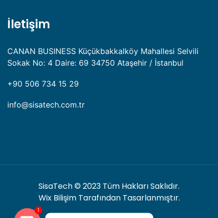
İletişim
CANAN BUSINESS Küçükbakkalköy Mahallesi Selvili
Sokak No: 4 Daire: 69 34750 Ataşehir / İstanbul
+90 506 734 15 29
info@sisatech.com.tr
SisaTech
© 2023 Tüm Hakları Saklıdır.
Wix Bilişim
Tarafından Tasarlanmıştır.
1
.