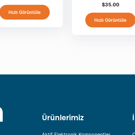
$
35.00
Hızlı Görüntüle
Hızlı Görüntüle
Ürünlerimiz
Aktif Elektronik Komponentler
C