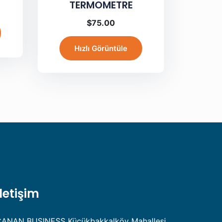
TERMOMETRE
$
75.00
Hızlı Görüntüle
İletişim
ANAN BUSINESS Küçükbakkalköy Mahallesi