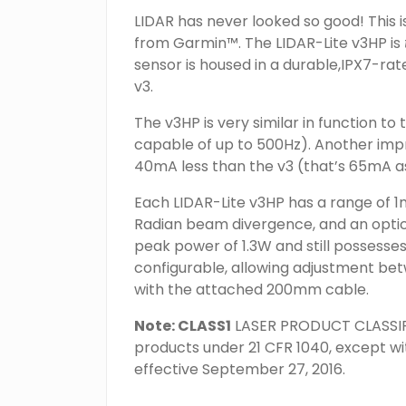
LIDAR has never looked so good! This
from Garmin™. The LIDAR-Lite v3HP is
sensor is housed in a durable,IPX7-rat
v3.
The v3HP is very similar in function to
capable of up to 500Hz). Another imp
40mA less than the v3 (that’s 65mA as
Each LIDAR-Lite v3HP has a range of 1
Radian beam divergence, and an optica
peak power of 1.3W and still possesses
configurable, allowing adjustment be
with the attached 200mm cable.
Note: CLASS1
LASER PRODUCT CLASSIFIE
products under 21 CFR 1040, except w
effective September 27, 2016.