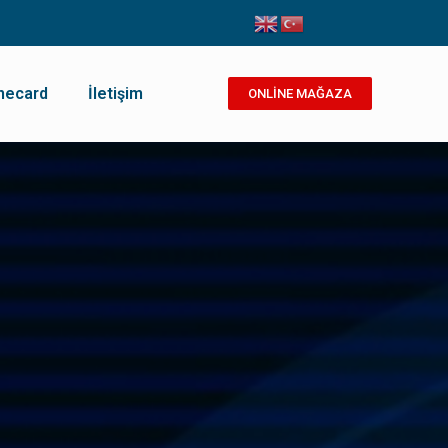
necard
İletişim
ONLİNE MAĞAZA