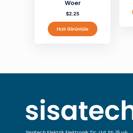
Woer
$
2.25
Hızlı Görüntüle
Sisatech Elektrik Elektronik Tic. Ltd. Şti. 15 yılı