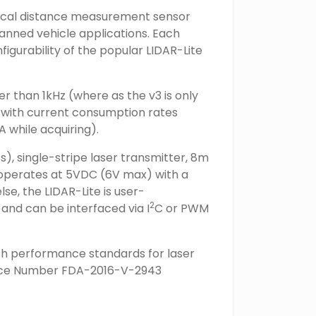
tical distance measurement sensor
manned vehicle applications. Each
figurability of the popular LIDAR-Lite
er than 1kHz (where as the v3 is only
 with current consumption rates
 while acquiring).
), single-stripe laser transmitter, 8m
l operates at 5VDC (6V max) with a
se, the LIDAR-Lite is user-
2
nd can be interfaced via I
C or PWM
th performance standards for laser
iance Number FDA-2016-V-2943