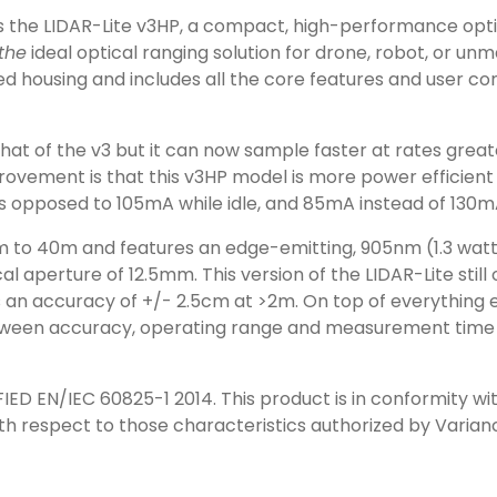
 is the LIDAR-Lite v3HP, a compact, high-performance op
the
ideal optical ranging solution for drone, robot, or un
ed housing and includes all the core features and user con
 that of the v3 but it can now sample faster at rates great
rovement is that this v3HP model is more power efficient
 opposed to 105mA while idle, and 85mA instead of 130mA
m to 40m and features an edge-emitting, 905nm (1.3 watts
l aperture of 12.5mm. This version of the LIDAR-Lite stil
 an accuracy of +/- 2.5cm at >2m. On top of everything el
tween accuracy, operating range and measurement time a
D EN/IEC 60825-1 2014. This product is in conformity wi
ith respect to those characteristics authorized by Var