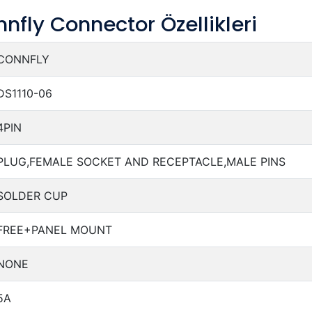
fly Connector Özellikleri
CONNFLY
DS1110-06
4PIN
PLUG,FEMALE SOCKET AND RECEPTACLE,MALE PINS
SOLDER CUP
FREE+PANEL MOUNT
NONE
5A